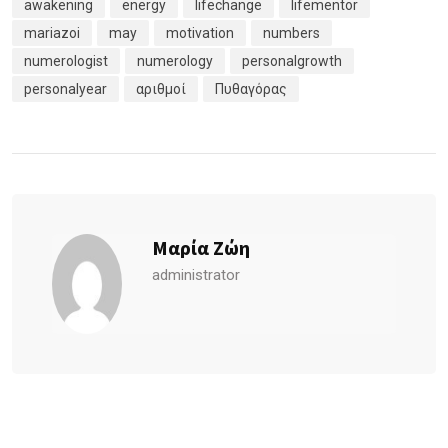
awakening
energy
lifechange
lifementor
mariazoi
may
motivation
numbers
numerologist
numerology
personalgrowth
personalyear
αριθμοί
Πυθαγόρας
Μαρία Ζώη
administrator