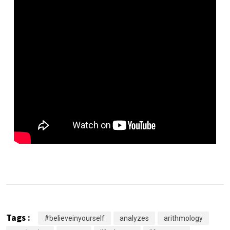
Tags :
#believeinyourself
analyzes
arithmology