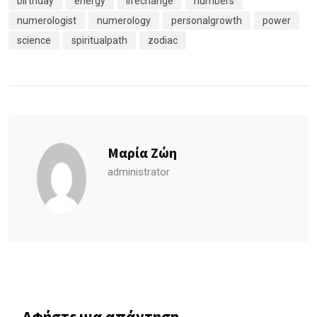
birthday
energy
lifechange
numbers
numerologist
numerology
personalgrowth
power
science
spiritualpath
zodiac
Μαρία Ζώη
administrator
Αφήστε μια απάντηση