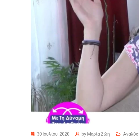
30 Ιουλίου, 2020
by
Μαρία Ζώη
Αναλύσ