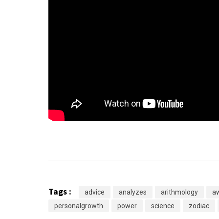
Tags :
advice
analyzes
arithmology
a
personalgrowth
power
science
zodiac