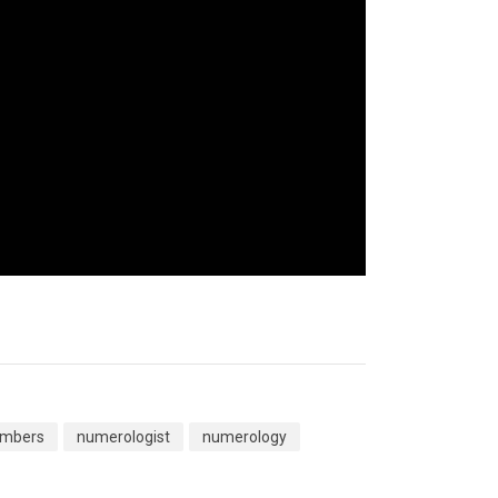
mbers
numerologist
numerology