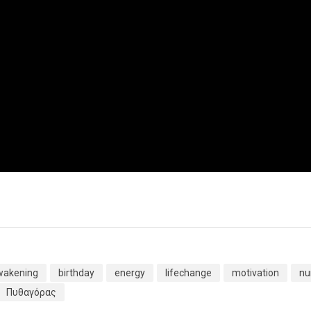
wakening
birthday
energy
lifechange
motivation
nu
Πυθαγόρας