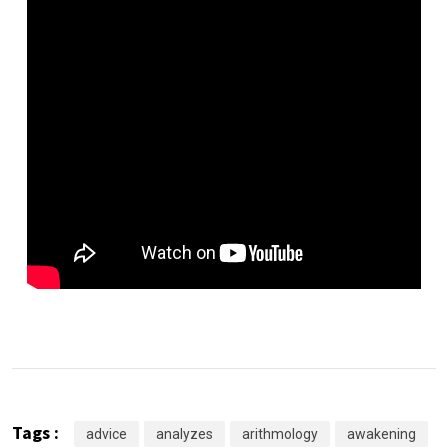
Tags :
advice
analyzes
arithmology
awakening