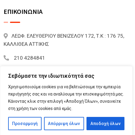
ΕΠΙΚΟΙΝΩΝΙΑ
ΛΕΩΦ. ΕΛΕΥΘΕΡΙΟΥ ΒΕΝΙΖΕΛΟΥ 172, Τ.Κ : 176 75,
ΚΑΛΛΙΘΕΑ ΑΤΤΙΚΗΣ
210 4284841
mariazoi.powernumbers@gmail.com
Σεβόμαστε την ιδιωτικότητά σας
Χρησιμοποιούμε cookies για να βελτιώσουμε την εμπειρία
περιήγησής σας και να αναλύουμε την επισκεψιμότητά μας.
Κάνοντας κλικ στην επιλογή «Αποδοχή Όλων», συναινείτε
© 2023 Lifementor.gr All Rights Reserved By
στη χρήση των cookies από εμάς.
Lifementor.gr
Προσαρμογή
Απόρριψη όλων
Αποδοχή όλων