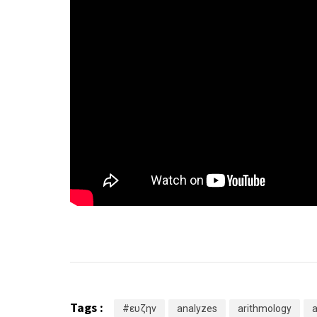
Tags :
#ευζην
analyzes
arithmology