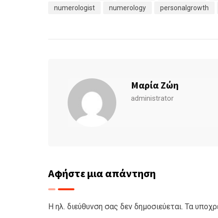
numerologist
numerology
personalgrowth
Μαρία Ζώη
administrator
Αφήστε μια απάντηση
Η ηλ. διεύθυνση σας δεν δημοσιεύεται.
Τα υποχρ