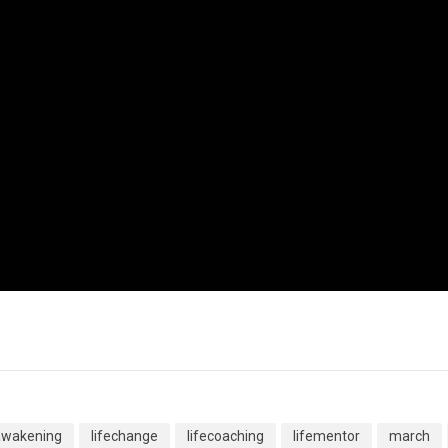
awakening
lifechange
lifecoaching
lifementor
march