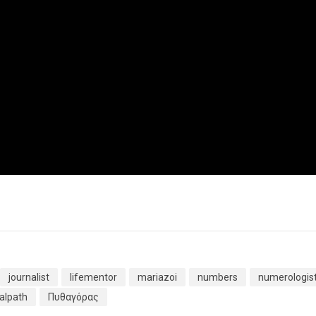
journalist
lifementor
mariazoi
numbers
numerologis
ualpath
Πυθαγόρας