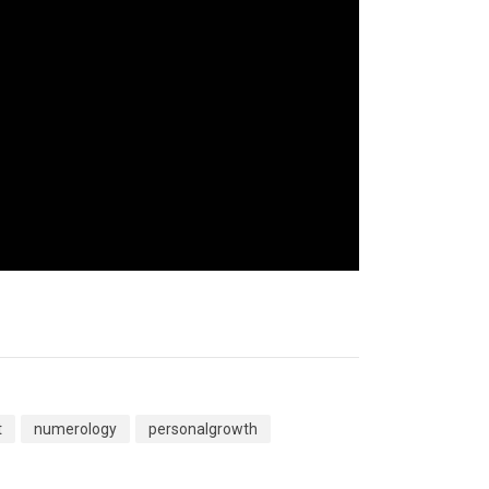
t
numerology
personalgrowth