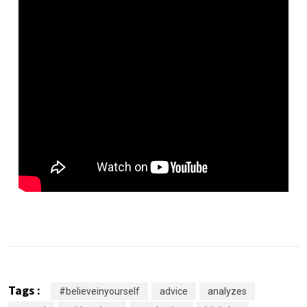
Tags :
#believeinyourself
advice
analyzes