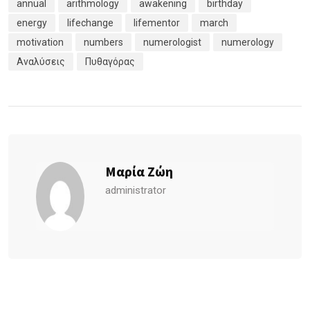
annual
arithmology
awakening
birthday
energy
lifechange
lifementor
march
motivation
numbers
numerologist
numerology
Αναλύσεις
Πυθαγόρας
Μαρία Ζώη
administrator