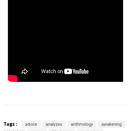
Tags :
advice
analyzes
arithmology
awakening