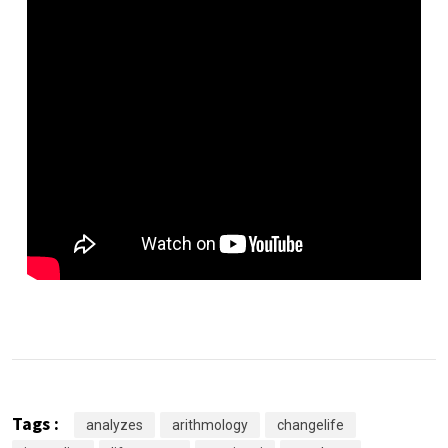
Tags :
analyzes
arithmology
changelife