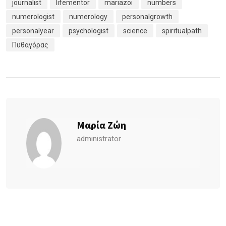
journalist
lifementor
mariazoi
numbers
numerologist
numerology
personalgrowth
personalyear
psychologist
science
spiritualpath
Πυθαγόρας
Μαρία Ζώη
administrator