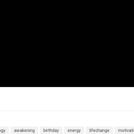
ogy
awakening
birthday
energy
lifechange
motivat