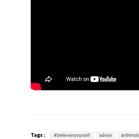
Tags :
#believeinyourself
advice
arithmol